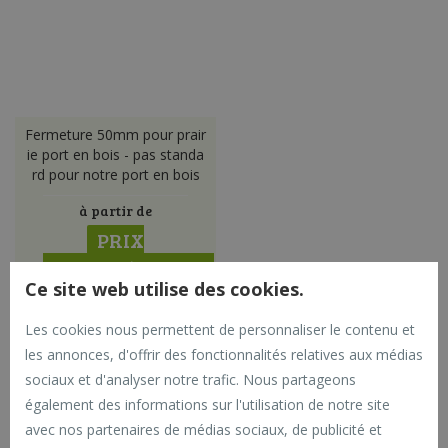
Fermeture 50mm pour prair
ie port en bois - pas standa
rd pour notre port en bois
à partir de
PRIX
PALETTE/VOLUME
Ce site web utilise des cookies.
- CHOISISSEZ
LA QUANTITÉ -
Les cookies nous permettent de personnaliser le contenu et
PRIX DANS LE
les annonces, d'offrir des fonctionnalités relatives aux médias
PANIER
sociaux et d'analyser notre trafic. Nous partageons
également des informations sur l'utilisation de notre site
Incl. TVA
avec nos partenaires de médias sociaux, de publicité et