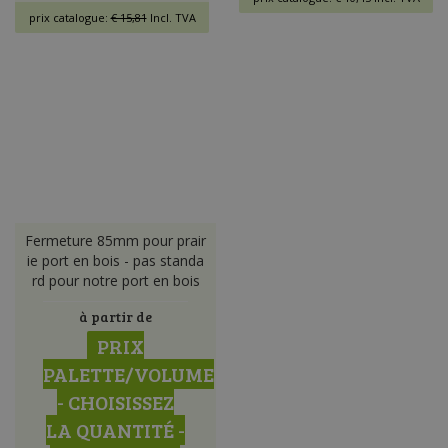
prix catalogue:
€ 15,81
Incl. TVA
Fermeture 85mm pour prair
ie port en bois - pas standa
rd pour notre port en bois
à partir de
PRIX
PALETTE/VOLUME
- CHOISISSEZ
LA QUANTITÉ -