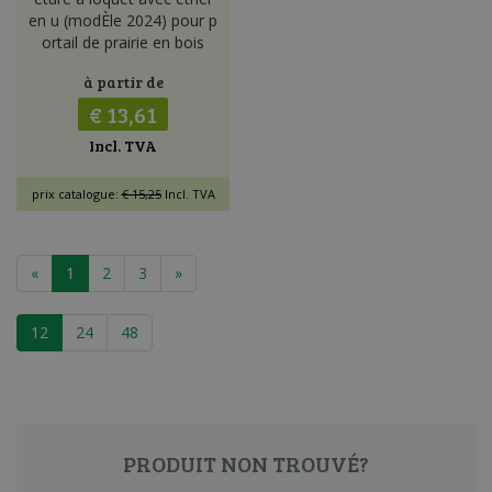
en u (modÈle 2024) pour p
ortail de prairie en bois
à partir de
€ 13,61
Incl. TVA
prix catalogue:
€ 15,25
Incl. TVA
«
1
2
3
»
12
24
48
PRODUIT NON TROUVÉ?