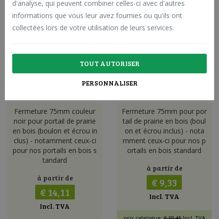
d'analyse, qui peuvent combiner celles-ci avec d'autres
prix catalogue: -
informations que vous leur avez fournies ou qu'ils ont
collectées lors de votre utilisation de leurs services.
TOUT AUTORISER
PERSONNALISER
Fermeture 75mm couleur
Fermeture 75mm pour por
noir pour portail de prairie
tail de prairie en bois (boul
en bois (boulon et écrou in
on et écrou inclus) - nota
clus) - notamment ceux-ci
mment ceux-ci pour nos p
pour nos portails en bois s
ortails en bois standard
tandard
à partir de
à partir de
€ 9,33
€ 14,11
Incl. TVA
Incl. TVA
prix catalogue:
€ 10,45
Incl. TVA