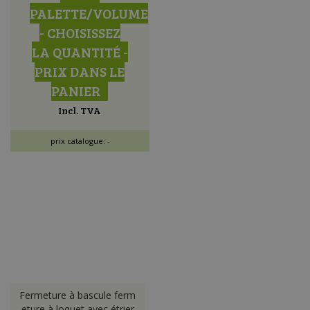
PALETTE/VOLUME
- CHOISISSEZ
LA QUANTITÉ -
PRIX DANS LE
PANIER
Incl. TVA
prix catalogue: -
Fermeture à bascule ferm
eture à loquet avec étrier