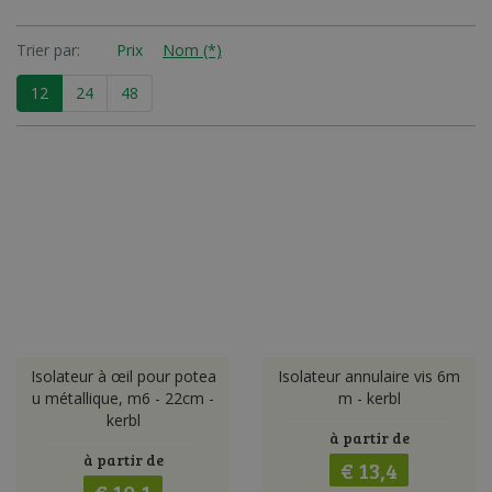
Trier par:
Prix
Nom (*)
12
24
48
Isolateur à œil pour potea
Isolateur annulaire vis 6m
u métallique, m6 - 22cm -
m - kerbl
kerbl
à partir de
à partir de
€ 13,4