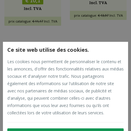
€ 10,1
Incl. TVA
Incl. TVA
prix catalogue:
€ 13,97
Incl. TVA
prix catalogue:
€ 11,17
Incl. TVA
Ce site web utilise des cookies.
Les cookies nous permettent de personnaliser le contenu et
les annonces, d'offrir des fonctionnalités relatives aux médias
sociaux et d'analyser notre trafic. Nous partageons
Isolateur connecteur euro
également des informations sur l'utilisation de notre site
- kerbl
avec nos partenaires de médias sociaux, de publicité et
à partir de
d'analyse, qui peuvent combiner celles-ci avec d'autres
€ 17,6
informations que vous leur avez fournies ou qu'ils ont
collectées lors de votre utilisation de leurs services.
Incl. TVA
prix catalogue:
€ 20,12
Incl. TVA