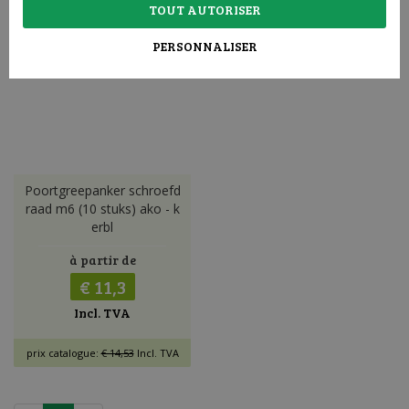
TOUT AUTORISER
PERSONNALISER
Poortgreepanker schroefd
raad m6 (10 stuks) ako - k
erbl
à partir de
€ 11,3
Incl. TVA
prix catalogue:
€ 14,53
Incl. TVA