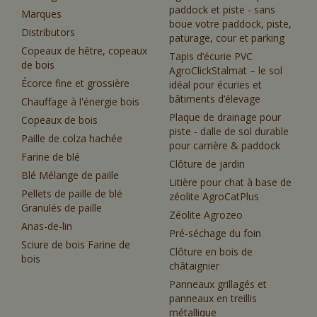
paddock et piste - sans
Marques
boue votre paddock, piste,
Distributors
paturage, cour et parking
Copeaux de hêtre, copeaux
Tapis d’écurie PVC
de bois
AgroClickStalmat – le sol
Écorce fine et grossière
idéal pour écuries et
bâtiments d’élevage
Chauffage à l'énergie bois
Plaque de drainage pour
Copeaux de bois
piste - dalle de sol durable
Paille de colza hachée
pour carrière & paddock
Farine de blé
Clôture de jardin
Blé Mélange de paille
Litière pour chat à base de
Pellets de paille de blé
zéolite AgroCatPlus
Granulés de paille
Zéolite Agrozeo
Anas-de-lin
Pré-séchage du foin
Sciure de bois Farine de
Clôture en bois de
bois
châtaignier
Panneaux grillagés et
panneaux en treillis
métallique