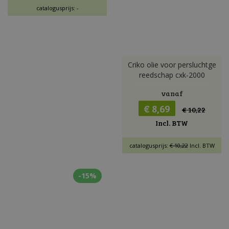
catalogusprijs: -
Criko olie voor persluchtge
reedschap cxk-2000
vanaf
€ 8,69
€ 10,22
Incl. BTW
catalogusprijs:
€ 10,22
Incl. BTW
-15%