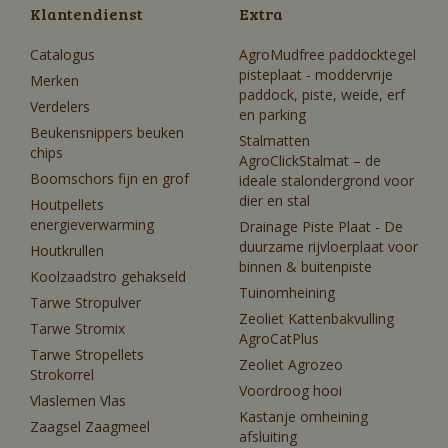
Klantendienst
Extra
Catalogus
AgroMudfree paddocktegel
pisteplaat - moddervrije
Merken
paddock, piste, weide, erf
Verdelers
en parking
Beukensnippers beuken
Stalmatten
chips
AgroClickStalmat – de
Boomschors fijn en grof
ideale stalondergrond voor
dier en stal
Houtpellets
energieverwarming
Drainage Piste Plaat - De
duurzame rijvloerplaat voor
Houtkrullen
binnen & buitenpiste
Koolzaadstro gehakseld
Tuinomheining
Tarwe Stropulver
Zeoliet Kattenbakvulling
Tarwe Stromix
AgroCatPlus
Tarwe Stropellets
Zeoliet Agrozeo
Strokorrel
Voordroog hooi
Vlaslemen Vlas
Kastanje omheining
Zaagsel Zaagmeel
afsluiting