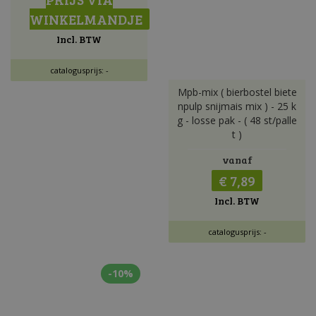
WINKELMANDJE
Incl. BTW
catalogusprijs: -
Mpb-mix ( bierbostel biete
npulp snijmais mix ) - 25 k
g - losse pak - ( 48 st/palle
t )
vanaf
€ 7,89
Incl. BTW
catalogusprijs: -
-10%