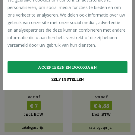
personaliseren, om social media-functies te bieden en om
ons verkeer te analyseren. We delen ook informatie over uw
gebruik van onze site met onze social media-, advertentie-
en analysepartners die deze kunnen combineren met andere
informatie die u aan hen hebt verstrekt of die zij hebben
verzameld door uw gebruik van hun diensten.
Droog hooi in plastiek 15 k
Droog hooi in plastiek 8 kg
g - losse pak - super ontst
- losse pak - super ontstof
ACCEPTEREN EN DOORGAAN
oft - ideaal geschikt voor p
t - ideaal geschikt voor pa
aarden, schapen, geiten, k
arden, schapen, geiten, ko
ZELF INSTELLEN
onijnen ... - speciaal laag in
nijnen ... - speciaal laag in s
suiker en eiwit gehalte
uiker en eiwit gehalte
vanaf
vanaf
€ 7
€ 4,88
Incl. BTW
Incl. BTW
catalogusprijs: -
catalogusprijs: -