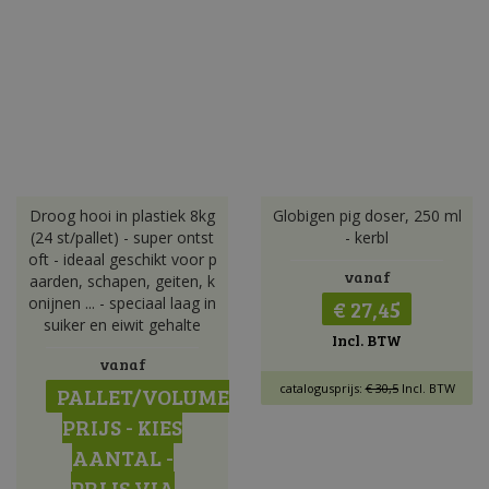
Droog hooi in plastiek 8kg
Globigen pig doser, 250 ml
(24 st/pallet) - super ontst
- kerbl
oft - ideaal geschikt voor p
vanaf
aarden, schapen, geiten, k
onijnen ... - speciaal laag in
€ 27,45
suiker en eiwit gehalte
Incl. BTW
vanaf
catalogusprijs:
€ 30,5
Incl. BTW
PALLET/VOLUME
PRIJS - KIES
AANTAL -
PRIJS VIA