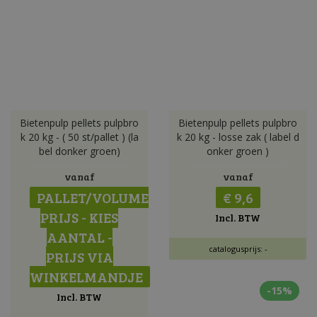
Bietenpulp pellets pulpbro
Bietenpulp pellets pulpbro
k 20 kg - ( 50 st/pallet ) (la
k 20 kg - losse zak ( label d
bel donker groen)
onker groen )
vanaf
vanaf
PALLET/VOLUME
€ 9,6
PRIJS - KIES
Incl. BTW
AANTAL -
catalogusprijs: -
PRIJS VIA
WINKELMANDJE
-15%
Incl. BTW