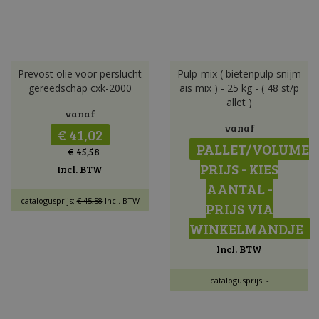
Prevost olie voor perslucht
Pulp-mix ( bietenpulp snijm
gereedschap cxk-2000
ais mix ) - 25 kg - ( 48 st/p
allet )
vanaf
vanaf
€ 41,02
PALLET/VOLUME
€ 45,58
PRIJS - KIES
Incl. BTW
AANTAL -
catalogusprijs:
€ 45,58
Incl. BTW
PRIJS VIA
WINKELMANDJE
Incl. BTW
catalogusprijs: -