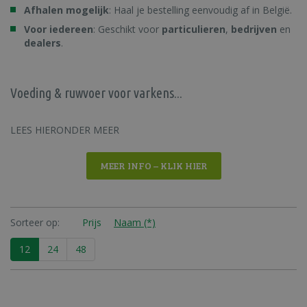
Afhalen mogelijk
: Haal je bestelling eenvoudig af in België.
Voor iedereen
: Geschikt voor
particulieren
,
bedrijven
en
dealers
.
Voeding & ruwvoer voor varkens...
LEES HIERONDER MEER
MEER INFO – KLIK HIER
Sorteer op:
Prijs
Naam (*)
12
24
48