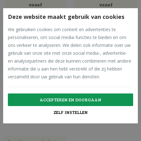
vanaf
vanaf
PALLET/VOLUME
PALLET/VOLUME
Deze website maakt gebruik van cookies
PRIJS - KIES
PRIJS - KIES
We gebruiken cookies om content en advertenties te
AANTAL -
AANTAL -
personaliseren, om social media-functies te bieden en om
PRIJS VIA
PRIJS VIA
ons verkeer te analyseren. We delen ook informatie over uw
WINKELMANDJE
WINKELMANDJE
gebruik van onze site met onze social media-, advertentie-
Incl. BTW
Incl. BTW
en analysepartners die deze kunnen combineren met andere
informatie die u aan hen hebt verstrekt of die zij hebben
catalogusprijs: -
catalogusprijs: -
verzameld door uw gebruik van hun diensten.
ACCEPTEREN EN DOORGAAN
ZELF INSTELLEN