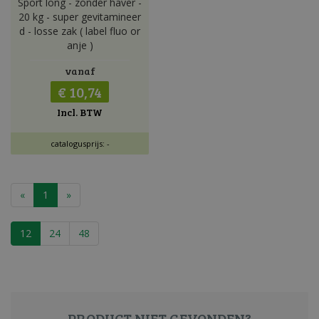
Sport long - zonder haver -
20 kg - super gevitamineer
d - losse zak ( label fluo or
anje )
vanaf
€ 10,74
Incl. BTW
catalogusprijs: -
«
1
»
12
24
48
PRODUCT NIET GEVONDEN?