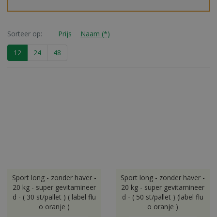
Sorteer op:
Prijs
Naam (*)
12
24
48
Sport long - zonder haver -
Sport long - zonder haver -
20 kg - super gevitamineer
20 kg - super gevitamineer
d - ( 30 st/pallet ) ( label flu
d - ( 50 st/pallet ) (label flu
o oranje )
o oranje )