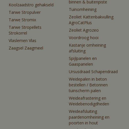
binnen & buitenpiste
Koolzaadstro gehakseld
Tuinomheining
Tarwe Stropulver
Zeoliet Kattenbakvulling
Tarwe Stromix
AgroCatPlus
Tarwe Stropellets
Zeoliet Agrozeo
Strokorrel
Voordroog hooi
Vlaslemen Vlas
Kastanje omheining
Zaagsel Zaagmeel
afsluiting
Spijlpanelen en
Gaaspanelen
Ursusdraad Schapendraad
Weidepalen in beton
bestellen / Betonnen
tuinscherm palen
Weideafrastering en
Weidebenodigdheden
Weideafsluiting
paardenomheining en
poorten in hout